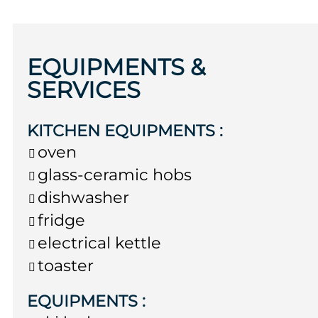
EQUIPMENTS &
SERVICES
KITCHEN EQUIPMENTS
:
oven
glass-ceramic hobs
dishwasher
fridge
electrical kettle
toaster
EQUIPMENTS
: