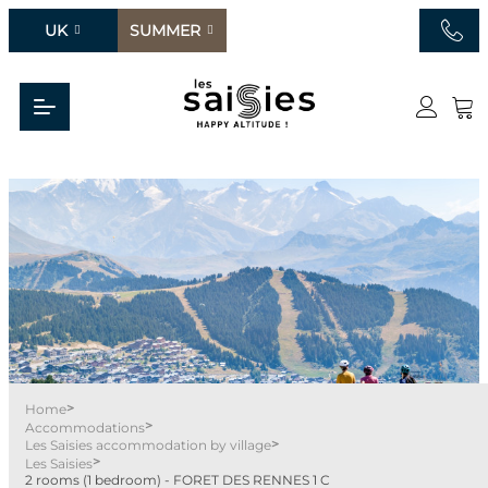
UK
SUMMER
>
Home
>
Accommodations
>
Les Saisies accommodation by village
>
Les Saisies
2 rooms (1 bedroom) - FORET DES RENNES 1 C