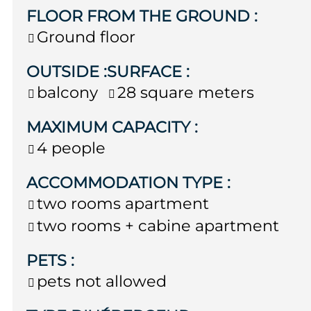
FLOOR FROM THE GROUND
:
Ground floor
OUTSIDE
:
SURFACE
:
balcony
28
square meters
MAXIMUM CAPACITY
:
4 people
ACCOMMODATION TYPE
:
two rooms apartment
two rooms + cabine apartment
PETS
:
pets not allowed