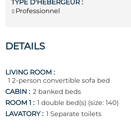
TYPE D'HÉBERGEUR
:
Professionnel
DETAILS
LIVING ROOM
:
1
2-person convertible sofa bed
CABIN
:
2
banked beds
ROOM 1
:
1
double bed(s) (size: 140)
LAVATORY
:
1
Separate toilets