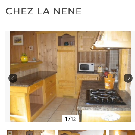
CHEZ LA NENE
1
/
12