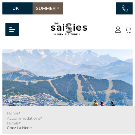
UK
SUMMER
>
Home
>
Accommodations
>
Hotels
Chez La Nene