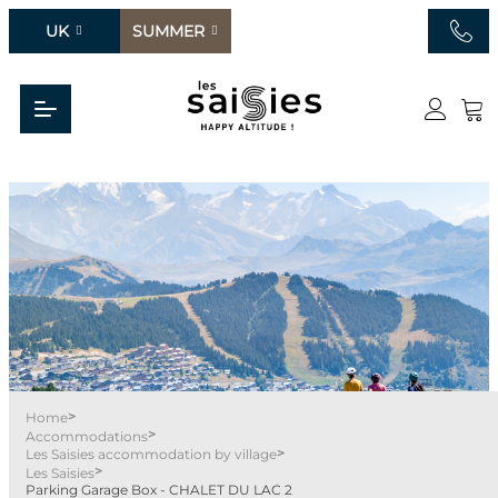
UK
SUMMER
>
Home
>
Accommodations
>
Les Saisies accommodation by village
>
Les Saisies
Parking Garage Box - CHALET DU LAC 2