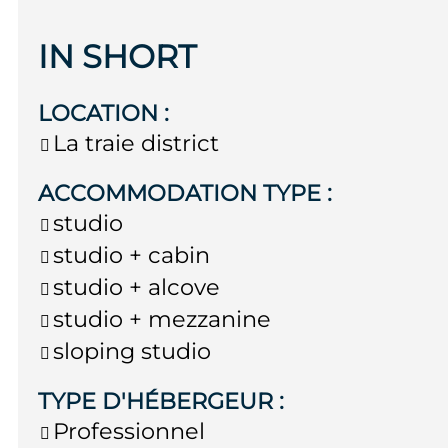
IN SHORT
LOCATION
:
La traie district
ACCOMMODATION TYPE
:
studio
studio + cabin
studio + alcove
studio + mezzanine
sloping studio
TYPE D'HÉBERGEUR
:
Professionnel