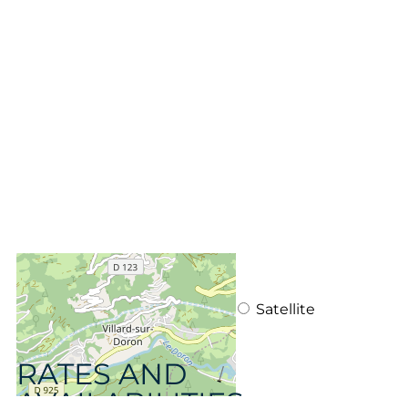
+
−
OpenStreetMap
Streets
Satellite
Leaflet
|
©
OpenStreetMap
RATES AND
AVAILABILITIES