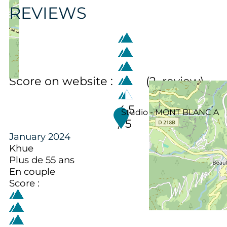
REVIEWS
Score on website :
(
2
review
)
4.5
Studio - MONT BLANC A
/ 5
January 2024
Khue
Plus de 55 ans
En couple
Score :