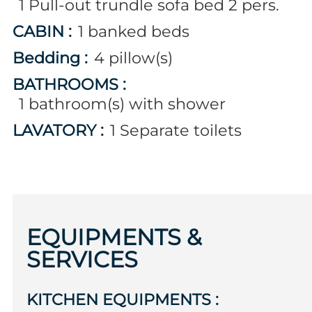
1
Pull-out trundle sofa bed 2 pers.
CABIN
:
1
banked beds
Bedding
:
4
pillow(s)
BATHROOMS
:
1
bathroom(s) with shower
LAVATORY
:
1
Separate toilets
EQUIPMENTS &
SERVICES
KITCHEN EQUIPMENTS
: