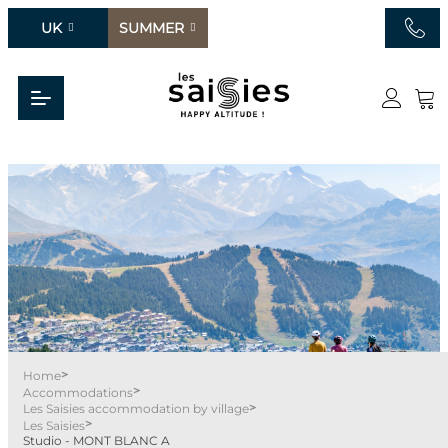
UK
SUMMER
>
Home
>
Accommodations
>
Les Saisies accommodation by village
>
Les Saisies
Studio - MONT BLANC A