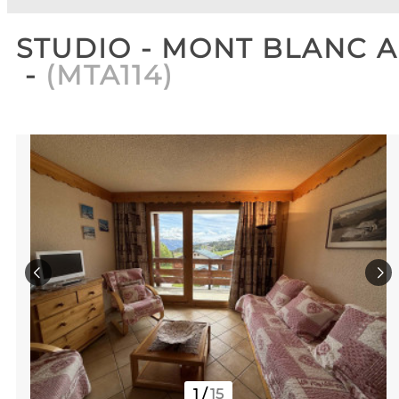
STUDIO - MONT BLANC A
(
MTA114
)
1
/
15